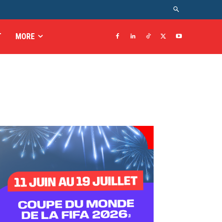
T
MORE