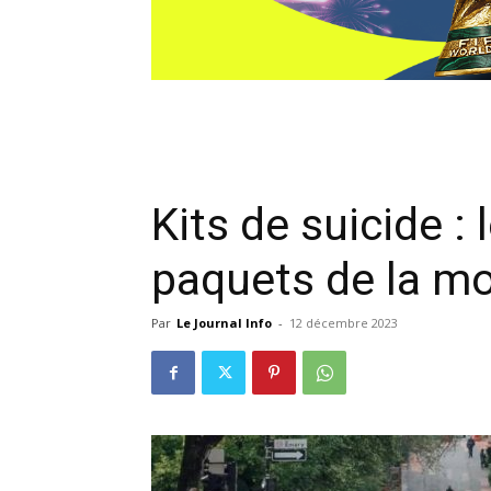
Kits de suicide :
paquets de la mo
Par
Le Journal Info
-
12 décembre 2023