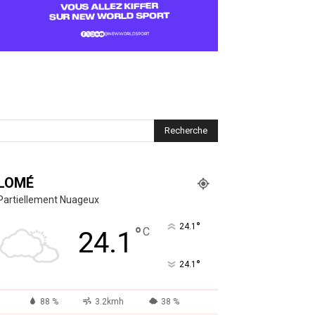
LOMÉ
Partiellement Nuageux
°
24.1
°
C
24.1
°
24.1
88 %
3.2kmh
38 %