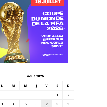
août 2026
L
M
M
J
V
S
D
1
2
3
4
5
6
7
8
9