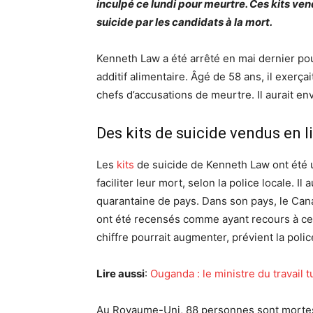
inculpé ce lundi pour meurtre. Ces kits vend
suicide par les candidats à la mort.
Kenneth Law a été arrêté en mai dernier po
additif alimentaire. Âgé de 58 ans, il exerça
chefs d’accusations de meurtre. Il aurait e
Des kits de suicide vendus en l
Les
kits
de suicide de Kenneth Law ont été 
faciliter leur mort, selon la police locale. 
quarantaine de pays. Dans son pays, le Can
ont été recensés comme ayant recours à ce v
chiffre pourrait augmenter, prévient la polic
Lire aussi
:
Ouganda : le ministre du travail 
Au Royaume-Uni, 88 personnes sont mortes s