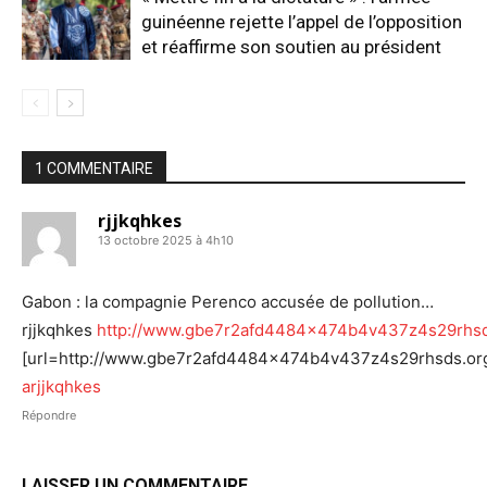
guinéenne rejette l’appel de l’opposition
et réaffirme son soutien au président
1 COMMENTAIRE
rjjkqhkes
13 octobre 2025 à 4h10
Gabon : la compagnie Perenco accusée de pollution…
rjjkqhkes
http://www.gbe7r2afd4484x474b4v437z4s29rhsd
[url=http://www.gbe7r2afd4484x474b4v437z4s29rhsds.org/]
arjjkqhkes
Répondre
LAISSER UN COMMENTAIRE