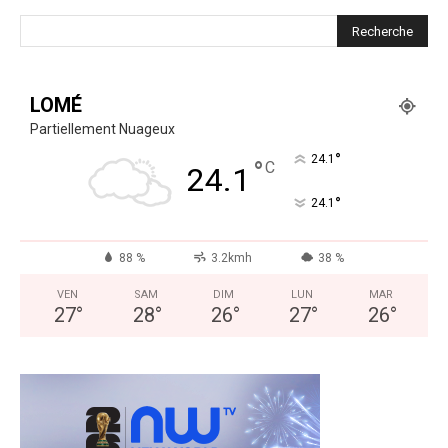
LOMÉ
Partiellement Nuageux
°
24.1
°
C
24.1
°
24.1
88 %
3.2kmh
38 %
VEN
SAM
DIM
LUN
MAR
27
°
28
°
26
°
27
°
26
°