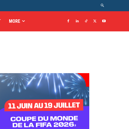
T
MORE