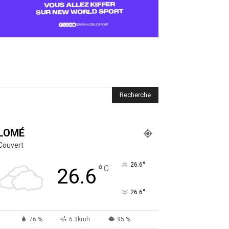
LOMÉ
Couvert
°
26.6
°
C
26.6
°
26.6
76 %
6.3kmh
95 %