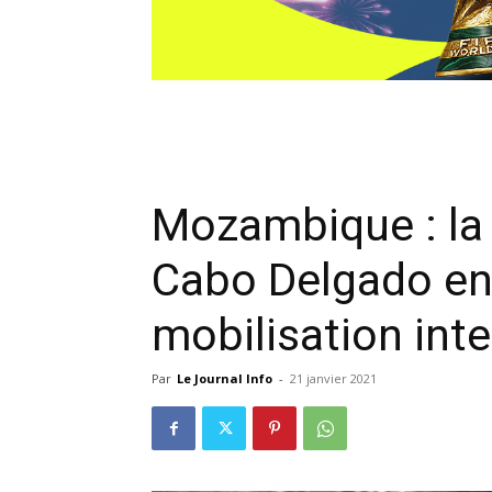
Mozambique : la 
Cabo Delgado en
mobilisation int
Par
Le Journal Info
-
21 janvier 2021