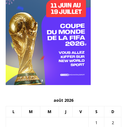
août 2026
L
M
M
J
V
S
D
1
2