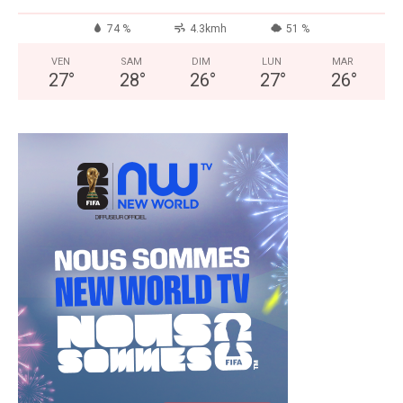
74 %
4.3kmh
51 %
VEN
SAM
DIM
LUN
MAR
27
°
28
°
26
°
27
°
26
°