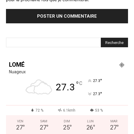
LOMÉ
Nuageux
°
27.3
°
C
27.3
°
27.3
72 %
6.1kmh
53 %
VEN
SAM
DIM
LUN
MAR
27
°
27
°
25
°
26
°
27
°