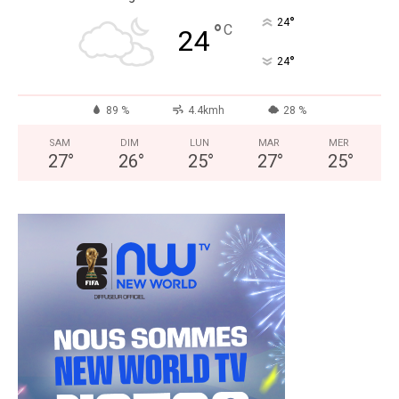
°
24
°
C
24
°
24
89 %
4.4kmh
28 %
SAM
DIM
LUN
MAR
MER
27
°
26
°
25
°
27
°
25
°