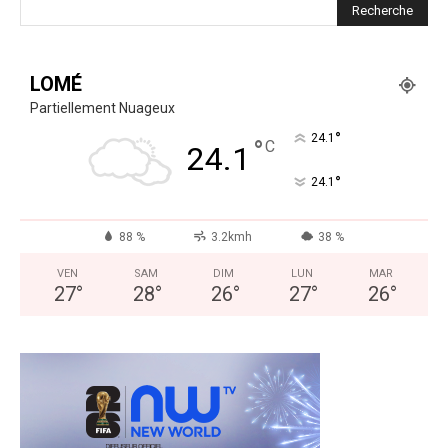
LOMÉ
Partiellement Nuageux
°
24.1
°
C
24.1
°
24.1
88 %
3.2kmh
38 %
VEN
SAM
DIM
LUN
MAR
27
°
28
°
26
°
27
°
26
°