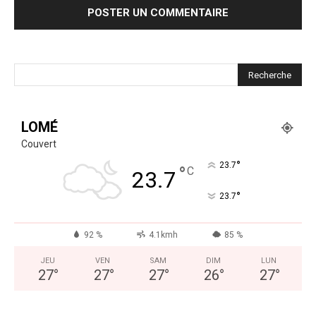
LOMÉ
Couvert
°
23.7
°
C
23.7
°
23.7
92 %
4.1kmh
85 %
JEU
VEN
SAM
DIM
LUN
27
°
27
°
27
°
26
°
27
°