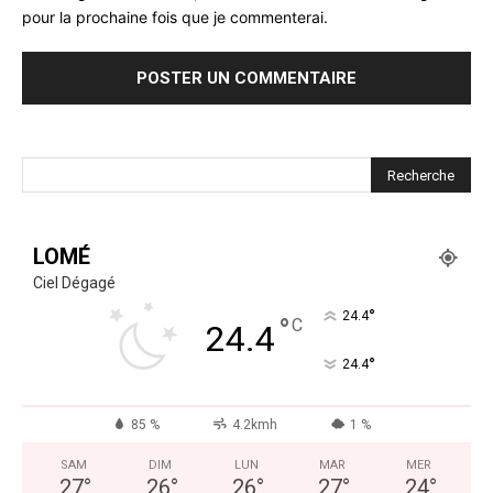
pour la prochaine fois que je commenterai.
LOMÉ
Ciel Dégagé
°
24.4
°
C
24.4
°
24.4
85 %
4.2kmh
1 %
SAM
DIM
LUN
MAR
MER
27
°
26
°
26
°
27
°
24
°