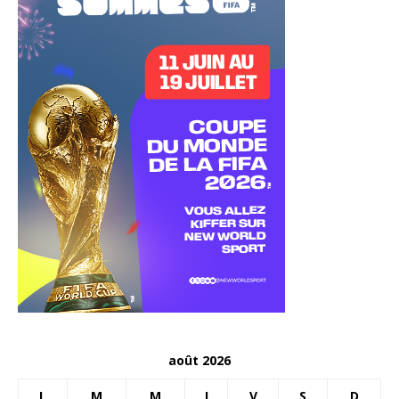
août 2026
L
M
M
J
V
S
D