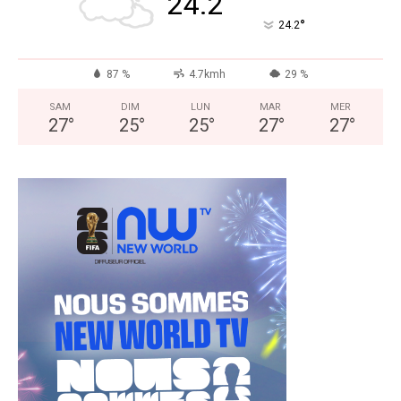
24.2
°
24.2
87 %
4.7kmh
29 %
SAM
DIM
LUN
MAR
MER
27
°
25
°
25
°
27
°
27
°