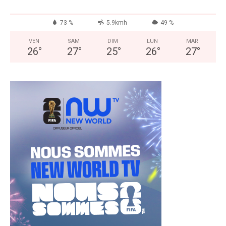
73 %
5.9kmh
49 %
VEN
SAM
DIM
LUN
MAR
26
°
27
°
25
°
26
°
27
°