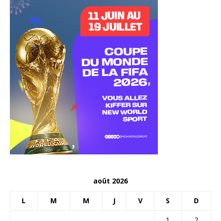
août 2026
L
M
M
J
V
S
D
1
2