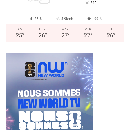
°
24
85 %
5.9kmh
100 %
DIM
LUN
MAR
MER
JEU
25
°
26
°
27
°
27
°
26
°