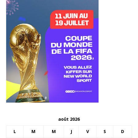
août 2026
L
M
M
J
V
S
D