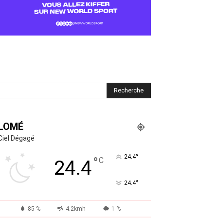
LOMÉ
Ciel Dégagé
°
24.4
°
C
24.4
°
24.4
85 %
4.2kmh
1 %