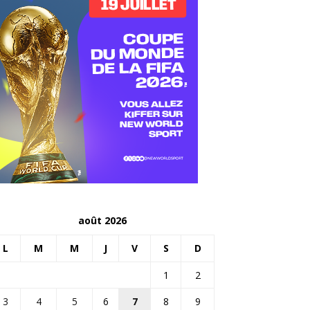
août 2026
L
M
M
J
V
S
D
1
2
3
4
5
6
7
8
9