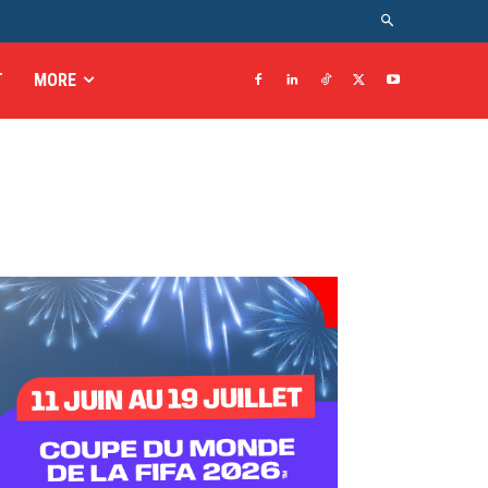
T
MORE