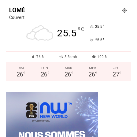
LOMÉ
Couvert
°
25.5
°
C
25.5
°
25.5
76 %
5.8kmh
100 %
DIM
LUN
MAR
MER
JEU
26
°
26
°
26
°
26
°
27
°