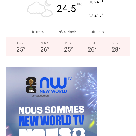
°
24.5
°
C
24.5
°
24.5
82 %
5.7kmh
55 %
LUN
MAR
MER
JEU
VEN
25
°
26
°
25
°
26
°
28
°