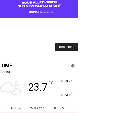
LOMÉ
Couvert
°
23.7
°
C
23.7
°
23.7
91 %
3.4kmh
99 %