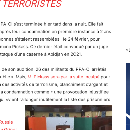
 TERRORISTES
A-CI s’est terminée hier tard dans la nuit. Elle fait
s après leur condamnation en première instance à 2 ans
rsonnes s’étaient rassemblées, le 24 février, pour
amana Pickass. Ce dernier était convoqué par un juge
« 
attaque d’une caserne à Abidjan en 2O21.
re de son audition, 26 des militants du PPA-CI arrêtés
ublic ». Mais,
M. Pickass sera par la suite inculpé
pour
 des activités de terrorisme, blanchiment d’argent et
é la condamnation comme « une provocation injustifiée
i «vient rallonger inutilement la liste des prisonniers
 Russie
ey Griner