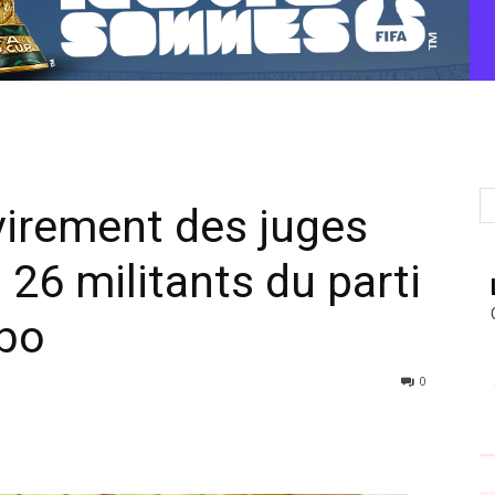
evirement des juges
s 26 militants du parti
bo
0