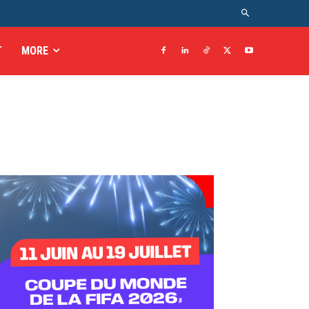
T
MORE