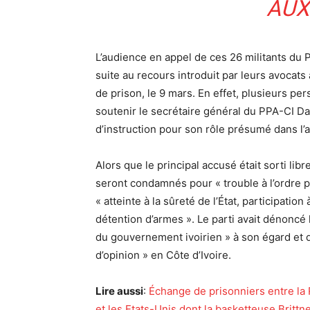
AUX
L’audience en appel de ces 26 militants du PP
suite au recours introduit par leurs avocat
de prison, le 9 mars. En effet, plusieurs pe
soutenir le secrétaire général du PPA-CI D
d’instruction pour son rôle présumé dans l’
Alors que le principal accusé était sorti lib
seront condamnés pour « trouble à l’ordre p
« atteinte à la sûreté de l’État,
participation
à
détention d’armes ». Le parti avait dénonc
du gouvernement ivoirien » à son égard et qu
d’opinion » en Côte d’Ivoire.
Lire aussi
:
Échange de prisonniers entre la
et les Etats-Unis dont la basketteuse Brittn