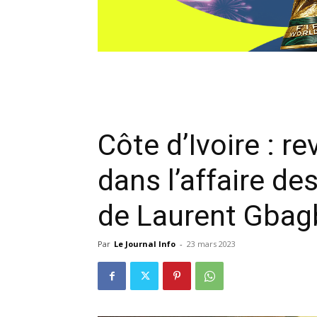
Côte d’Ivoire : r
dans l’affaire de
de Laurent Gbag
Par
Le Journal Info
-
23 mars 2023