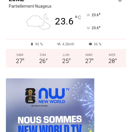
Partiellement Nuageux
°
23.6
°
C
23.6
°
23.6
90 %
4.2kmh
36 %
SAM
DIM
LUN
MAR
MER
27
°
26
°
25
°
27
°
28
°