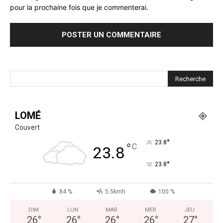
pour la prochaine fois que je commenterai.
LOMÉ
Couvert
°
23.8
°
C
23.8
°
23.8
84 %
5.5kmh
100 %
DIM
LUN
MAR
MER
JEU
26
°
26
°
26
°
26
°
27
°