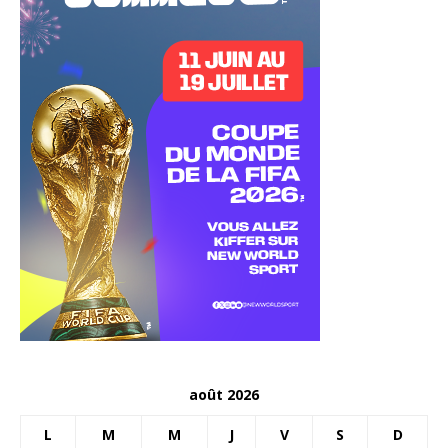
août 2026
L
M
M
J
V
S
D