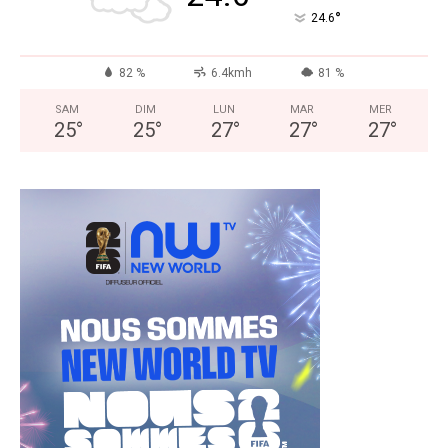
°
24.6
82 %
6.4kmh
81 %
SAM
DIM
LUN
MAR
MER
25
°
25
°
27
°
27
°
27
°