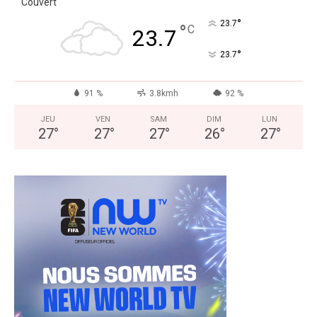
Couvert
°
23.7
°
C
23.7
°
23.7
91 %
3.8kmh
92 %
JEU
VEN
SAM
DIM
LUN
27
°
27
°
27
°
26
°
27
°