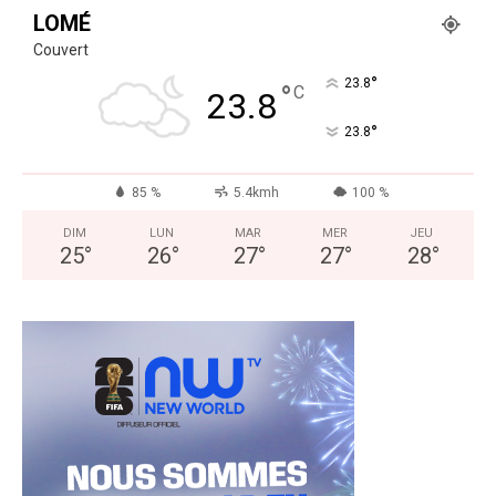
LOMÉ
Couvert
°
23.8
°
C
23.8
°
23.8
85 %
5.4kmh
100 %
DIM
LUN
MAR
MER
JEU
25
°
26
°
27
°
27
°
28
°