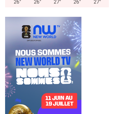
26
°
26
°
27
°
26
°
27
°