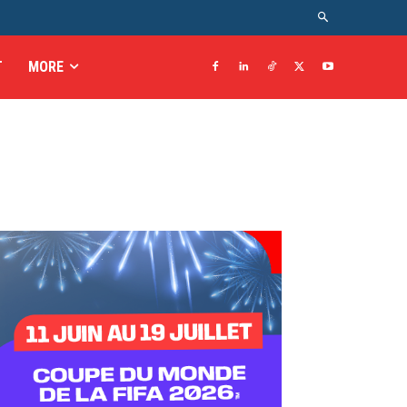
T
MORE