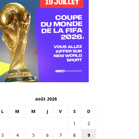
août 2026
L
M
M
J
V
S
D
1
2
3
4
5
6
7
8
9