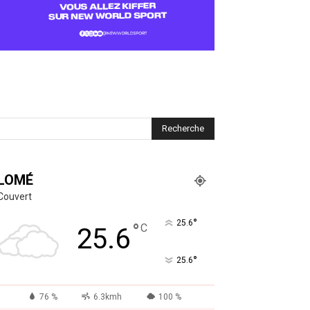
LOMÉ
Couvert
°
25.6
°
C
25.6
°
25.6
76 %
6.3kmh
100 %