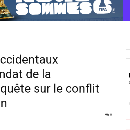
occidentaux
ndat de la
uête sur le conflit
en
0