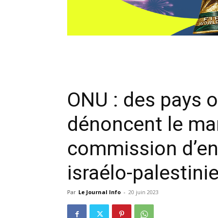
ONU : des pays 
dénoncent le ma
commission d’enq
israélo-palestini
Par
Le Journal Info
-
20 juin 2023