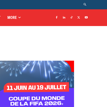
T
MORE