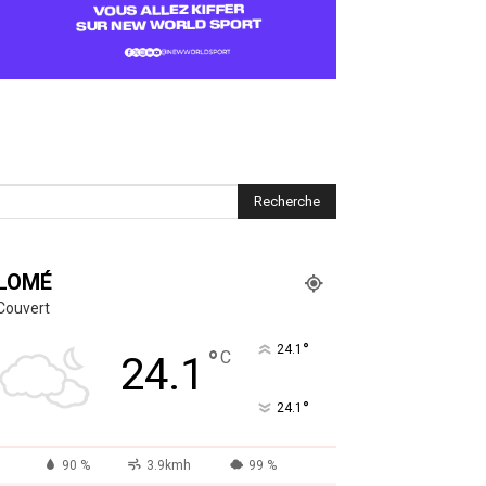
LOMÉ
Couvert
°
24.1
°
C
24.1
°
24.1
90 %
3.9kmh
99 %