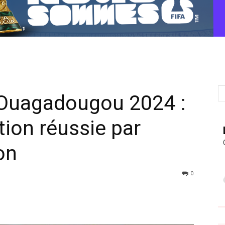
uagadougou 2024 :
tion réussie par
on
0