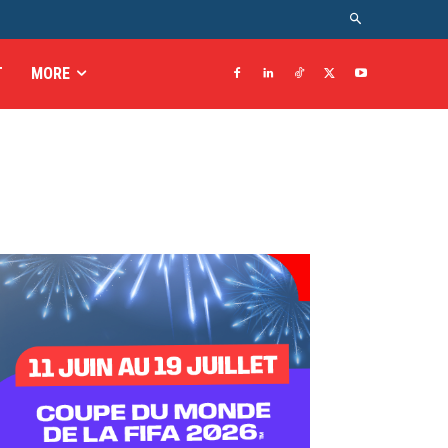
T
MORE