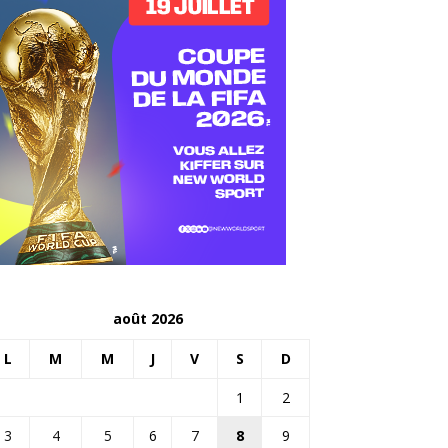
août 2026
L
M
M
J
V
S
D
1
2
3
4
5
6
7
8
9