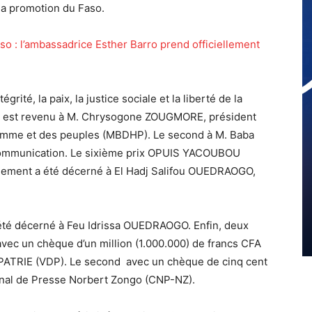
 la promotion du Faso.
o : l’ambassadrice Esther Barro prend officiellement
té, la paix, la justice sociale et la liberté de la
er est revenu à M. Chrysogone ZOUGMORE, président
omme et des peuples (MBDHP). Le second à M. Baba
 communication. Le sixième prix OPUIS YACOUBOU
nement a été décerné à El Hadj Salifou OUEDRAOGO,
 décerné à Feu Idrissa OUEDRAOGO. Enfin, deux
avec un chèque d’un million (1.000.000) de francs CFA
TRIE (VDP). Le second avec un chèque de cinq cent
onal de Presse Norbert Zongo (CNP-NZ).