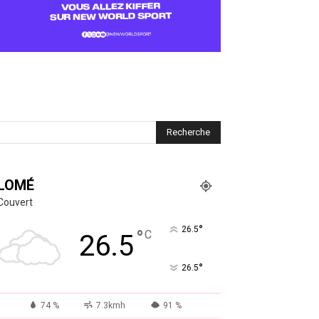
LOMÉ
Couvert
°
26.5
°
C
26.5
°
26.5
74 %
7.3kmh
91 %