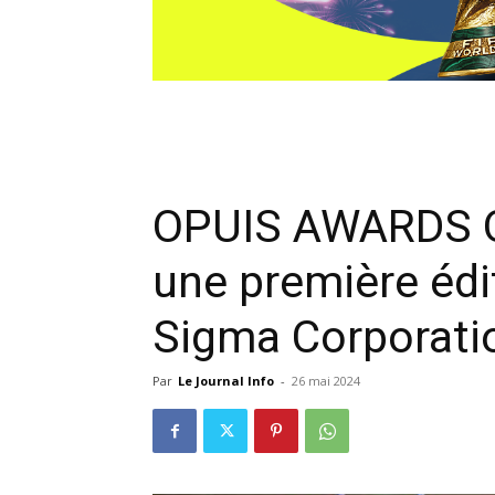
OPUIS AWARDS O
une première édi
Sigma Corporati
Par
Le Journal Info
-
26 mai 2024