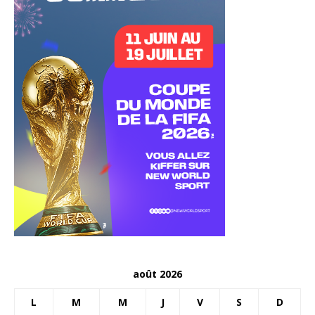
août 2026
L
M
M
J
V
S
D