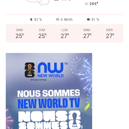
°
24.6
82 %
6.4kmh
81 %
SAM
DIM
LUN
MAR
MER
25
°
25
°
27
°
27
°
27
°