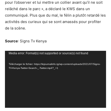
pour l’observer et lui mettre un collier avant qu’il ne soit
relâché dans le parc », a déclaré le KWS dans un
communiqué. Plus que du mal, le félin a plutôt retardé les
activités des curieux qui se sont amassés pour profiter
de la scène.
Source
: Signs Tv Kenya
Lecteur
Media error: Format(s) not supported or source(s) not found
vidéo
Télécharger le fichier: https://lejournalinfo.tg/wp-content/uploads/2021/07/Signs-
TV-Kenya-Twitter-Search-_-Twitter.mp4?_=1