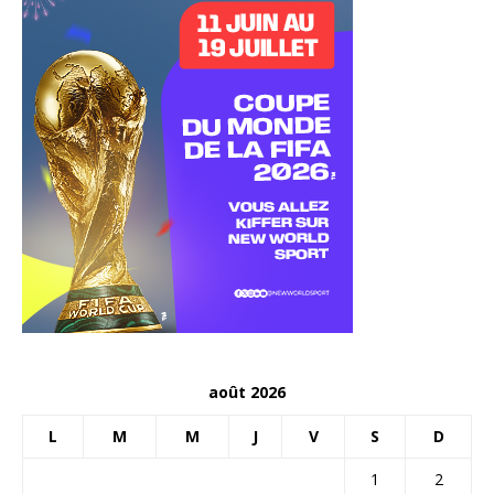
août 2026
L
M
M
J
V
S
D
1
2