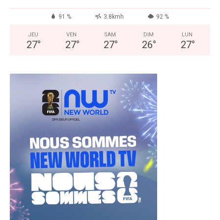
91 %
3.8kmh
92 %
JEU
VEN
SAM
DIM
LUN
27
°
27
°
27
°
26
°
27
°