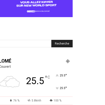
LOMÉ
Couvert
°
25.5
°
C
25.5
°
25.5
76 %
5.8kmh
100 %