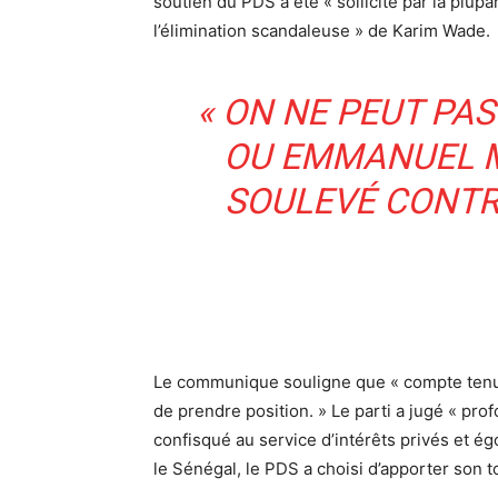
soutien du PDS a été « sollicité par la plupa
l’élimination scandaleuse » de Karim Wade.
« ON NE PEUT PAS
OU EMMANUEL M
SOULEVÉ CONTR
Le communique souligne que « compte tenu d
de prendre position. » Le parti a jugé « prof
confisqué au service d’intérêts privés et égo
le Sénégal, le PDS a choisi d’apporter son t