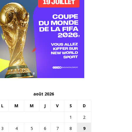
août 2026
L
M
M
J
V
S
D
1
2
3
4
5
6
7
8
9