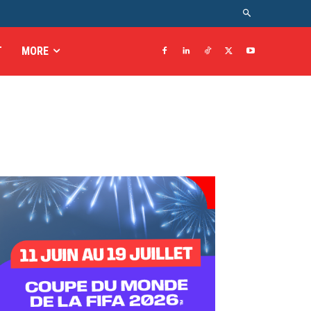
T
MORE