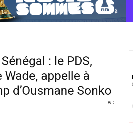
 Sénégal : le PDS,
e Wade, appelle à
amp d’Ousmane Sonko
0