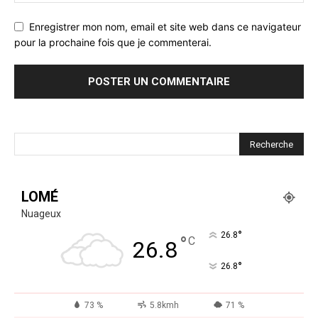
Enregistrer mon nom, email et site web dans ce navigateur
pour la prochaine fois que je commenterai.
LOMÉ
Nuageux
°
26.8
°
C
26.8
°
26.8
73 %
5.8kmh
71 %