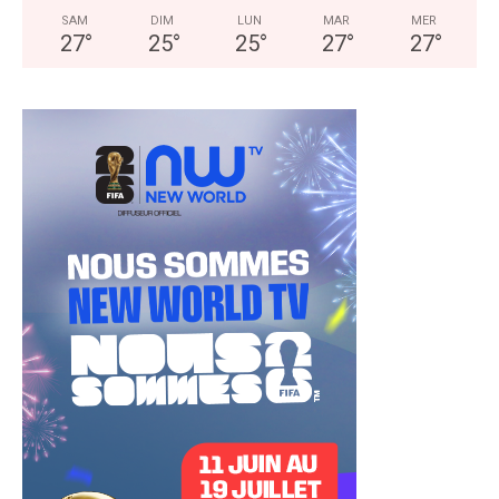
SAM
DIM
LUN
MAR
MER
27
°
25
°
25
°
27
°
27
°