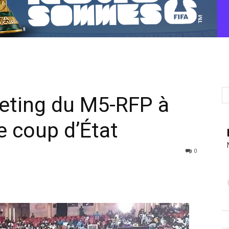
eeting du M5-RFP à
 coup d’État
0