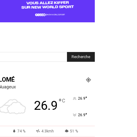
LOMÉ
Nuageux
°
26.9
°
C
26.9
°
26.9
74 %
4.3kmh
51 %