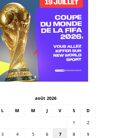
août 2026
L
M
M
J
V
S
D
1
2
3
4
5
6
7
8
9