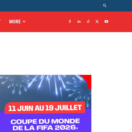
T
MORE