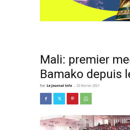
Mali: premier m
Bamako depuis le
Par
Le Journal Info
-
22 février 2021