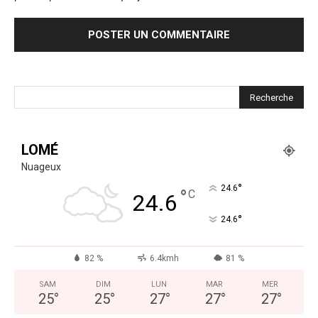
LOMÉ
Nuageux
°
24.6
°
C
24.6
°
24.6
82 %
6.4kmh
81 %
SAM
DIM
LUN
MAR
MER
25
°
25
°
27
°
27
°
27
°