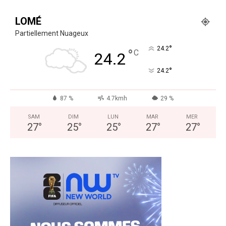
LOMÉ
Partiellement Nuageux
°
24.2
°
C
24.2
°
24.2
87 %
4.7kmh
29 %
SAM
DIM
LUN
MAR
MER
27
°
25
°
25
°
27
°
27
°