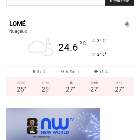
LOMÉ
Nuageux
°
24.6
°
C
24.6
°
24.6
82 %
6.4kmh
81 %
SAM
DIM
LUN
MAR
MER
25
°
25
°
27
°
27
°
27
°