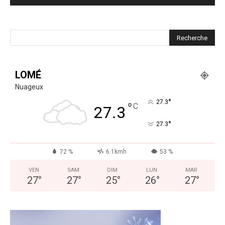
LOMÉ
Nuageux
°
27.3
°
C
27.3
°
27.3
72 %
6.1kmh
53 %
VEN
SAM
DIM
LUN
MAR
27
°
27
°
25
°
26
°
27
°