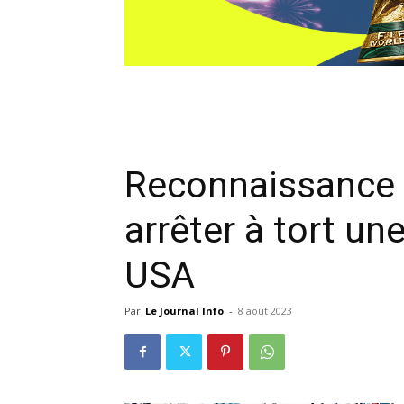
Reconnaissance fa
arrêter à tort u
USA
Par
Le Journal Info
-
8 août 2023