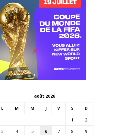
août 2026
L
M
M
J
V
S
D
1
2
3
4
5
6
7
8
9