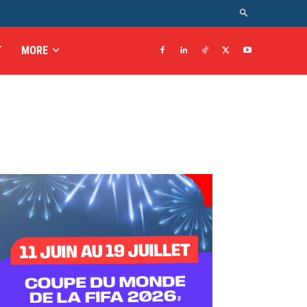
T
MORE