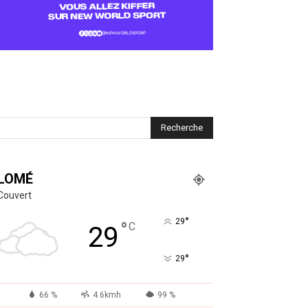
LOMÉ
Couvert
°
29
°
C
29
°
29
66 %
4.6kmh
99 %