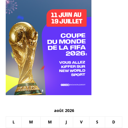
août 2026
L
M
M
J
V
S
D