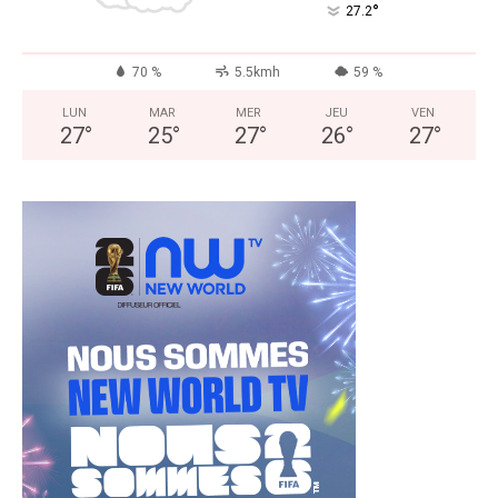
°
27.2
70 %
5.5kmh
59 %
LUN
MAR
MER
JEU
VEN
27
°
25
°
27
°
26
°
27
°