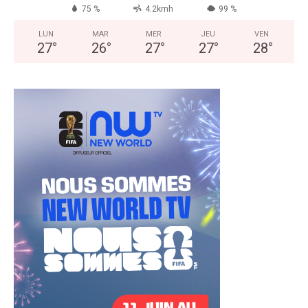
75 %
4.2kmh
99 %
LUN
MAR
MER
JEU
VEN
27
°
26
°
27
°
27
°
28
°