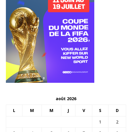
août 2026
L
M
M
J
V
S
D
1
2