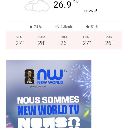
°
C
26.9
°
26.9
74 %
4.3kmh
51 %
VEN
SAM
DIM
LUN
MAR
27
°
28
°
26
°
27
°
26
°