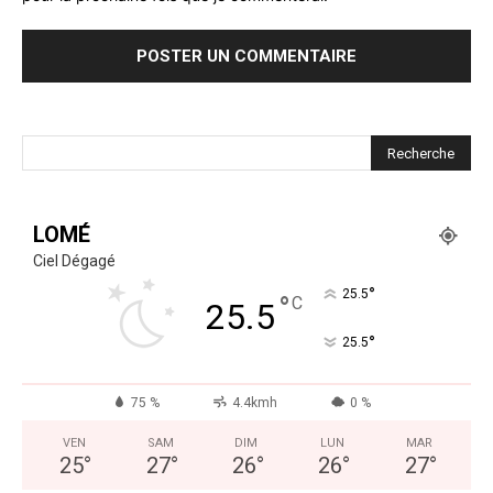
LOMÉ
Ciel Dégagé
°
25.5
°
C
25.5
°
25.5
75 %
4.4kmh
0 %
VEN
SAM
DIM
LUN
MAR
25
°
27
°
26
°
26
°
27
°