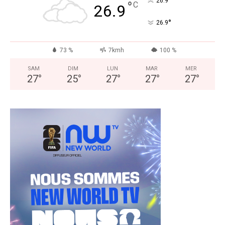
°
26.9
°
C
26.9
°
26.9
73 %
7kmh
100 %
SAM
DIM
LUN
MAR
MER
27
°
25
°
27
°
27
°
27
°