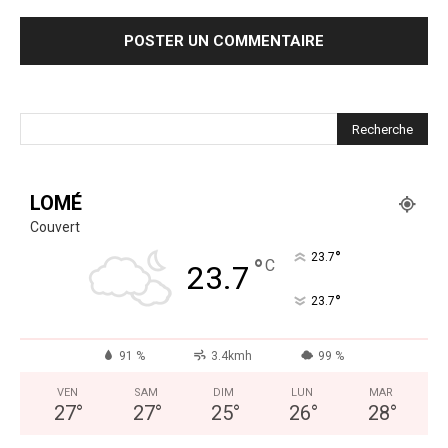
LOMÉ
Couvert
°
23.7
°
C
23.7
°
23.7
91 %
3.4kmh
99 %
VEN
SAM
DIM
LUN
MAR
27
°
27
°
25
°
26
°
28
°