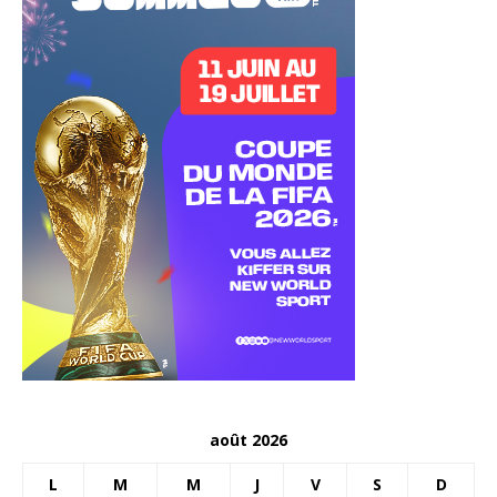
août 2026
L
M
M
J
V
S
D