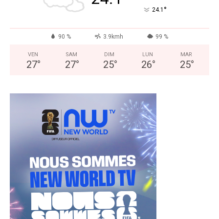
°
24.1
90 %
3.9kmh
99 %
VEN
SAM
DIM
LUN
MAR
27
°
27
°
25
°
26
°
25
°