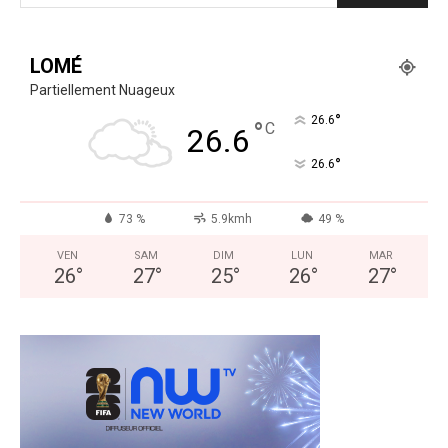
LOMÉ
Partiellement Nuageux
°
26.6
°
C
26.6
°
26.6
73 %
5.9kmh
49 %
VEN
SAM
DIM
LUN
MAR
26
°
27
°
25
°
26
°
27
°