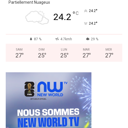
Partiellement Nuageux
°
24.2
°
C
24.2
°
24.2
87 %
4.7kmh
29 %
SAM
DIM
LUN
MAR
MER
27
°
25
°
25
°
27
°
27
°