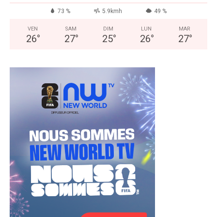
73 %
5.9kmh
49 %
VEN
SAM
DIM
LUN
MAR
26
°
27
°
25
°
26
°
27
°