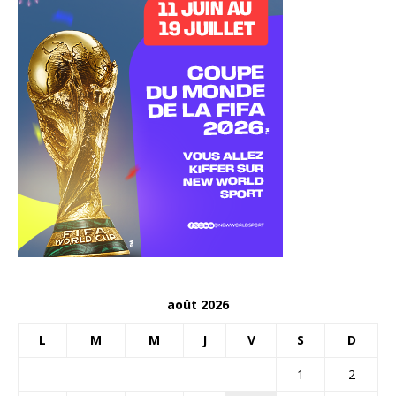
août 2026
L
M
M
J
V
S
D
1
2