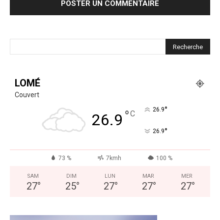
LOMÉ
Couvert
°
26.9
°
C
26.9
°
26.9
73 %
7kmh
100 %
SAM
DIM
LUN
MAR
MER
27
°
25
°
27
°
27
°
27
°