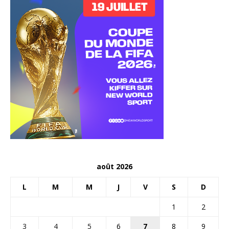
août 2026
L
M
M
J
V
S
D
1
2
3
4
5
6
7
8
9