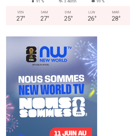
91 %
3.4kmh
99 %
VEN
SAM
DIM
LUN
MAR
27
°
27
°
25
°
26
°
28
°