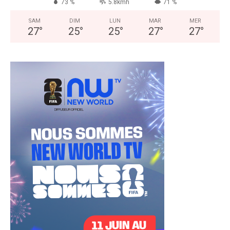
73 %
5.8kmh
71 %
SAM
DIM
LUN
MAR
MER
27
°
25
°
25
°
27
°
27
°