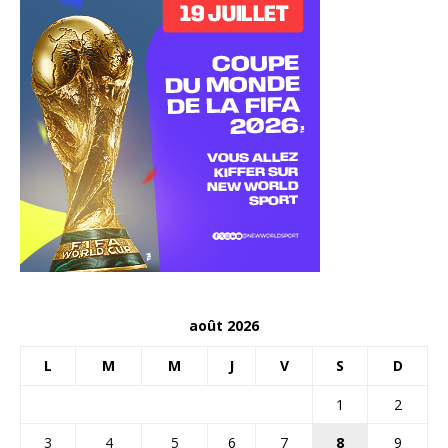
août 2026
L
M
M
J
V
S
D
1
2
3
4
5
6
7
8
9