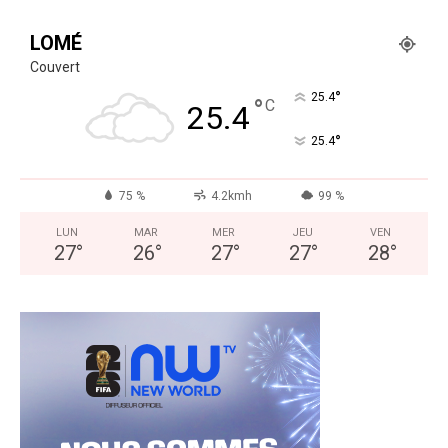
LOMÉ
Couvert
°
25.4
°
C
25.4
°
25.4
75 %
4.2kmh
99 %
LUN
MAR
MER
JEU
VEN
27
°
26
°
27
°
27
°
28
°